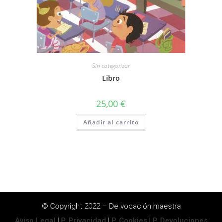
Sin categorizar
Libro
25,00
€
Añadir al carrito
© Copyright 2022 – De vocación maestra
Aviso Legal
|
P. Privacidad
|
P. Cookies
|
P. Devoluciones