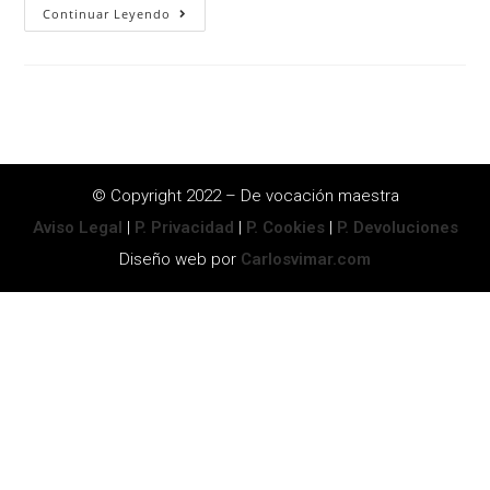
Continuar Leyendo
© Copyright 2022 – De vocación maestra
Aviso Legal
|
P. Privacidad
|
P. Cookies
|
P. Devoluciones
Diseño web por
Carlosvimar.com